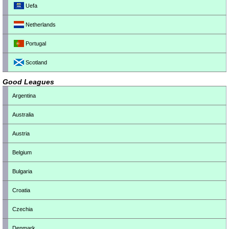
Uefa
Netherlands
Portugal
Scotland
Good Leagues
Argentina
Australia
Austria
Belgium
Bulgaria
Croatia
Czechia
Denmark