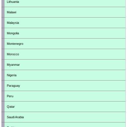
Lithuania
Malawi
Malaysia
Mongolia
Montenegro
Morocco
Myanmar
Nigeria
Paraguay
Peru
Qatar
Saudi Arabia