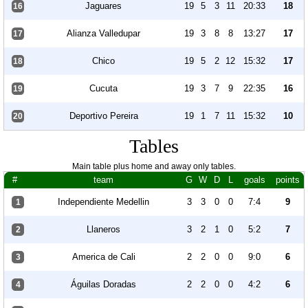
Jaguares
19
5
3
11
20:33
18
16
Alianza Valledupar
19
3
8
8
13:27
17
17
Chico
19
5
2
12
15:32
17
18
Cucuta
19
3
7
9
22:35
16
19
Deportivo Pereira
19
1
7
11
15:32
10
20
Tables
Main table plus home and away only tables.
#
team
G
W
D
L
goals
points
Independiente Medellin
3
3
0
0
7:4
9
1
Llaneros
3
2
1
0
5:2
7
2
America de Cali
2
2
0
0
9:0
6
3
Águilas Doradas
2
2
0
0
4:2
6
4