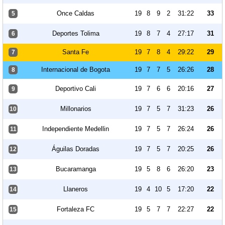
Once Caldas
19
8
9
2
31:22
33
5
Deportes Tolima
19
8
7
4
27:17
31
6
Santa Fe
19
7
8
4
29:22
29
7
Internacional de Bogota
19
7
7
5
26:26
28
8
Deportivo Cali
19
7
6
6
20:16
27
9
Millonarios
19
7
5
7
31:23
26
10
Independiente Medellin
19
7
5
7
26:24
26
11
Águilas Doradas
19
7
5
7
20:25
26
12
Bucaramanga
19
5
8
6
26:20
23
13
Llaneros
19
4
10
5
17:20
22
14
Fortaleza FC
19
5
7
7
22:27
22
15