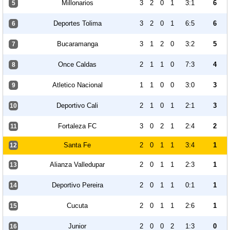
Millonarios
3
2
0
1
3:1
6
5
Deportes Tolima
3
2
0
1
6:5
6
6
Bucaramanga
3
1
2
0
3:2
5
7
Once Caldas
2
1
1
0
7:3
4
8
Atletico Nacional
1
1
0
0
3:0
3
9
Deportivo Cali
2
1
0
1
2:1
3
10
Fortaleza FC
3
0
2
1
2:4
2
11
Santa Fe
2
0
1
1
3:4
1
12
Alianza Valledupar
2
0
1
1
2:3
1
13
Deportivo Pereira
2
0
1
1
0:1
1
14
Cucuta
2
0
1
1
2:6
1
15
Junior
2
0
0
2
1:3
0
16