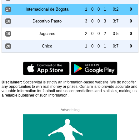
Internacional de Bogota
1
0
0
1
0:2
0
17
Deportivo Pasto
3
0
0
3
3:7
0
18
Jaguares
2
0
0
2
0:5
0
19
Chico
1
0
0
1
0:7
0
20
Disclaimer:
Soccervital is strictly an information-based website. We do not offer
any opportunities to win real money or prizes. Our aim is to provide accurate and
valuable information for football and soccer predictions and statistics, making us
a reliable publisher of such information.
Advertising