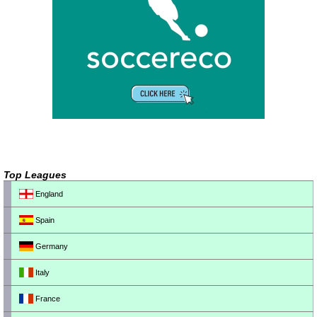
Top Leagues
England
Spain
Germany
Italy
France