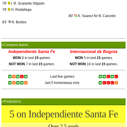
78’
I. R. Scarpeta Silgado
79’
H. Rodallega
80’
K. Suarez for B. Caicedo
83’
N. Bustos
»Compare teams
Independiente Santa Fe
Internacional de Bogota
WON
8 in last
15
games.
WON
5 in last
15
games.
NOT WON
7 in last
15
games.
NOT WON
10 in last
15
games.
Last five games
last 5 home/away only
»Predictions
5 on Independiente Santa Fe
Over 2.5 goals