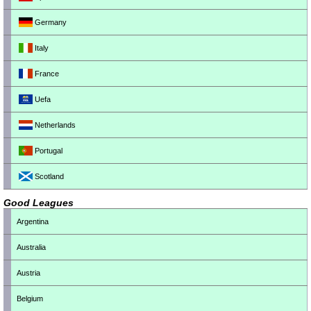
Germany
Italy
France
Uefa
Netherlands
Portugal
Scotland
Good Leagues
Argentina
Australia
Austria
Belgium