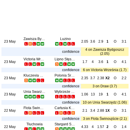
Zawisza Bydgoszcz
Luzino
23 May
2.05
3.6
2.9
1
O
3:1
4 on Zawisza Bydgoszcz
confidence
(2.05)
Victoria Września
Lipno Stęszew
23 May
1.7
4
3.6
1
O
4:1
confidence
6 on Victoria Września (1.7)
Kluczevia Stargard
Polonia Środa
23 May
2.35
3.7
2.38
X2
O
2:2
confidence
3 on Draw (3.7)
Unia Swarzędz
Wybrzeże Rewalskie Rewal
23 May
1.06
13
19
1
O
4:1
confidence
10 on Unia Swarzędz (1.06)
Flota Świnoujście
Cartusia Kartuzy
22 May
2.1
3.4
2.88
1X
O
3:1
confidence
3 on Flota Świnoujście (2.1)
Tłuchowia
Stargard Szczeciński
22 May
4.33
4
1.57
2
O
1:4