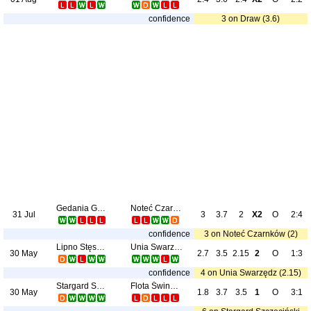
confidence
3 on Draw (3.6)
Gedania Gdansk
Noteć Czarnków
31 Jul
3
3.7
2
X2
O
2:4
confidence
3 on Noteć Czarnków (2)
Lipno Stęszew
Unia Swarzędz
30 May
2.7
3.5
2.15
2
O
1:3
confidence
4 on Unia Swarzędz (2.15)
Stargard Szczeciński
Flota Świnoujście
30 May
1.8
3.7
3.5
1
O
3:1