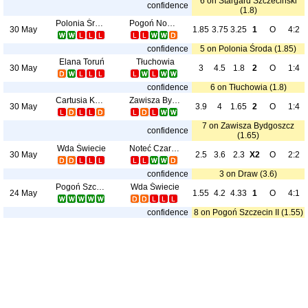
6 on Stargard Szczeciński
confidence
(1.8)
Polonia Środa
Pogoń Nowe Skalmierzyce
30 May
1.85
3.75
3.25
1
O
4:2
confidence
5 on Polonia Środa (1.85)
Elana Toruń
Tłuchowia
30 May
3
4.5
1.8
2
O
1:4
confidence
6 on Tłuchowia (1.8)
Cartusia Kartuzy
Zawisza Bydgoszcz
30 May
3.9
4
1.65
2
O
1:4
7 on Zawisza Bydgoszcz
confidence
(1.65)
Wda Świecie
Noteć Czarnków
30 May
2.5
3.6
2.3
X2
O
2:2
confidence
3 on Draw (3.6)
Pogoń Szczecin II
Wda Świecie
24 May
1.55
4.2
4.33
1
O
4:1
confidence
8 on Pogoń Szczecin II (1.55)