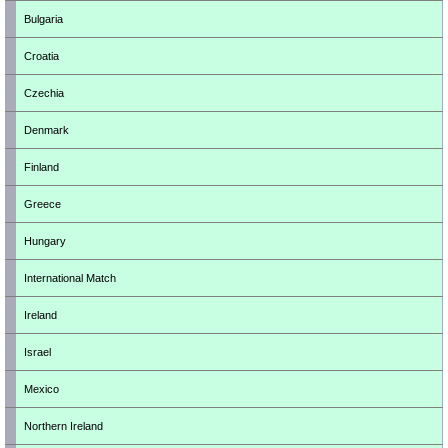
Bulgaria
Croatia
Czechia
Denmark
Finland
Greece
Hungary
International Match
Ireland
Israel
Mexico
Northern Ireland