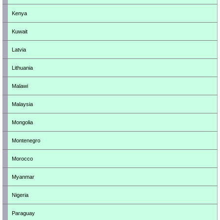
Kenya
Kuwait
Latvia
Lithuania
Malawi
Malaysia
Mongolia
Montenegro
Morocco
Myanmar
Nigeria
Paraguay