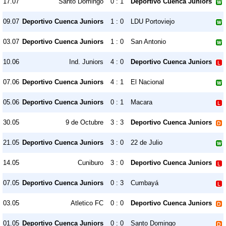
17.07
Santo Domingo
0 : 1
Deportivo Cuenca Juniors
09.07
Deportivo Cuenca Juniors
1 : 0
LDU Portoviejo
03.07
Deportivo Cuenca Juniors
1 : 0
San Antonio
10.06
Ind. Juniors
4 : 0
Deportivo Cuenca Juniors
07.06
Deportivo Cuenca Juniors
4 : 1
El Nacional
05.06
Deportivo Cuenca Juniors
0 : 1
Macara
30.05
9 de Octubre
3 : 3
Deportivo Cuenca Juniors
21.05
Deportivo Cuenca Juniors
3 : 0
22 de Julio
14.05
Cuniburo
3 : 0
Deportivo Cuenca Juniors
07.05
Deportivo Cuenca Juniors
0 : 3
Cumbayá
03.05
Atletico FC
0 : 0
Deportivo Cuenca Juniors
01.05
Deportivo Cuenca Juniors
0 : 0
Santo Domingo