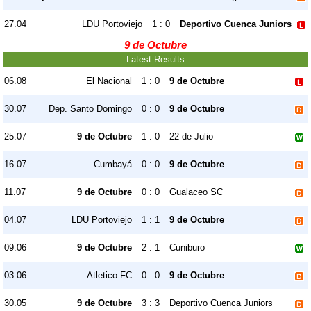
27.04
LDU Portoviejo
1 : 0
Deportivo Cuenca Juniors
9 de Octubre
Latest Results
06.08
El Nacional
1 : 0
9 de Octubre
30.07
Dep. Santo Domingo
0 : 0
9 de Octubre
25.07
9 de Octubre
1 : 0
22 de Julio
16.07
Cumbayá
0 : 0
9 de Octubre
11.07
9 de Octubre
0 : 0
Gualaceo SC
04.07
LDU Portoviejo
1 : 1
9 de Octubre
09.06
9 de Octubre
2 : 1
Cuniburo
03.06
Atletico FC
0 : 0
9 de Octubre
30.05
9 de Octubre
3 : 3
Deportivo Cuenca Juniors