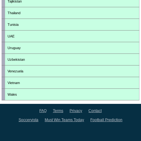
Tajikistan
Thailand
Tunisia
UAE
Uruguay
Uzbekistan
Venezuela
Vietnam
Wales
FAQ
Terms
Privacy
Contact
Soccervista
Must Win Teams Today
Football Prediction