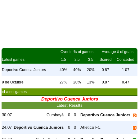
Over in % of games
Average # of goals
Latest games
1.5
2.5
3.5
Scored
Conceded
Deportivo Cuenca Juniors
40%
40%
20%
0.87
1.07
9 de Octubre
27%
20%
13%
0.87
0.47
»Latest games
Deportivo Cuenca Juniors
Latest Results
30.07
Cumbayá
0 : 0
Deportivo Cuenca Juniors
24.07
Deportivo Cuenca Juniors
0 : 0
Atletico FC