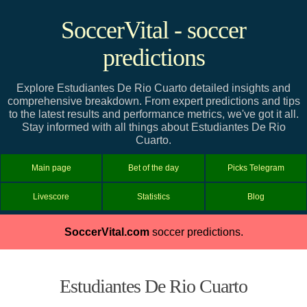
SoccerVital - soccer
predictions
Explore Estudiantes De Rio Cuarto detailed insights and
comprehensive breakdown. From expert predictions and tips
to the latest results and performance metrics, we've got it all.
Stay informed with all things about Estudiantes De Rio
Cuarto.
Main page
Bet of the day
Picks Telegram
Livescore
Statistics
Blog
SoccerVital.com
soccer predictions.
Estudiantes De Rio Cuarto